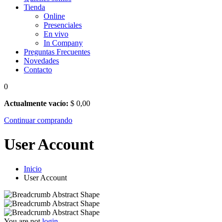
Tienda
Online
Presenciales
En vivo
In Company
Preguntas Frecuentes
Novedades
Contacto
0
Actualmente vacío:
$
0
,00
Continuar comprando
User Account
Inicio
User Account
You are not
login